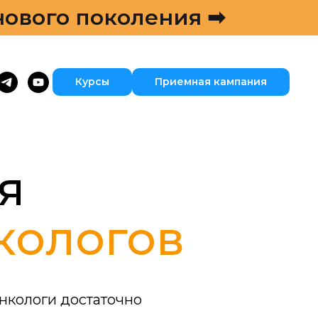
нового поколения ➡
Курсы
Приемная кампания
я
кологов
онкологи достаточно