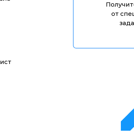
Получит
от спе
зад
лист