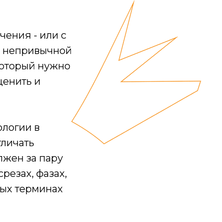
чения - или с
о непривычной
 который нужно
ценить и
ологии в
тличать
лжен за пару
срезах, фазах,
ных терминах