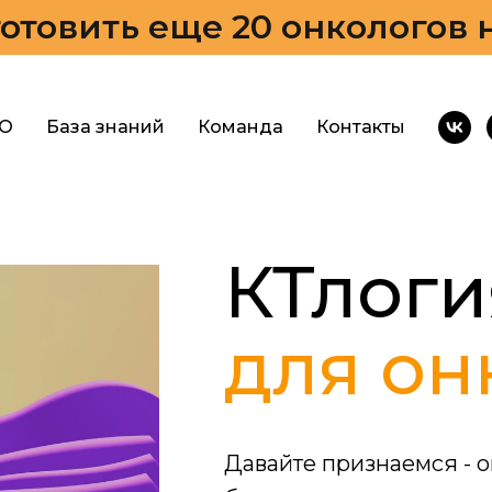
отовить еще 20 онкологов 
О
База знаний
Команда
Контакты
КТлоги
для он
Давайте признаемся - 