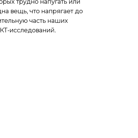
орых трудно напугать или
одна вещь, что напрягает до
ительную часть наших
р КТ-исследований.