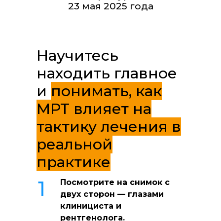
23 мая 2025 года
Научитесь
находить главное
и
понимать, как
МРТ влияет на
тактику лечения в
реальной
практике
1
Посмотрите на снимок с
двух сторон — глазами
клинициста и
рентгенолога.